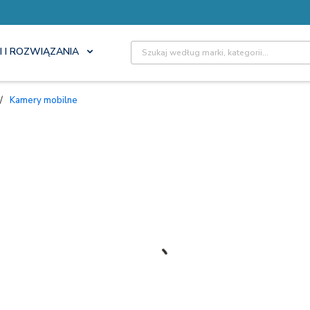
Site Search
I I ROZWIĄZANIA
/
Kamery mobilne