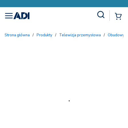
Site Search
{
menu
Strona główna
/
Produkty
/
Telewizja przemysłowa
/
Obudowy i