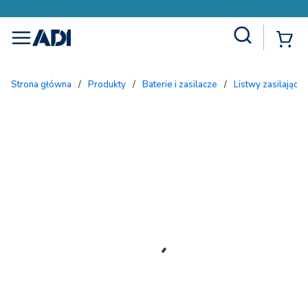
Site Search
{
menu
Strona główna
/
Produkty
/
Baterie i zasilacze
/
Listwy zasilające