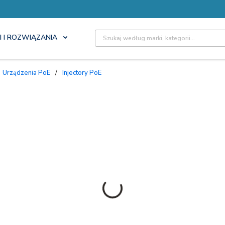
Site Search
I I ROZWIĄZANIA
Urządzenia PoE
/
Injectory PoE