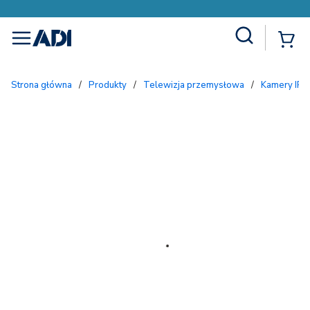
Site Search
{
menu
Strona główna
/
Produkty
/
Telewizja przemysłowa
/
Kamery IP