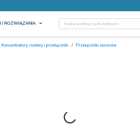
Site Search
I I ROZWIĄZANIA
Koncentratory, routery i przełączniki
/
Przełączniki sieciowe