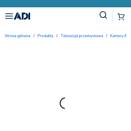
Site Search
{
menu
Strona główna
/
Produkty
/
Telewizja przemysłowa
/
Kamery IP