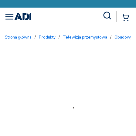
Site Search
{
menu
Strona główna
/
Produkty
/
Telewizja przemysłowa
/
Obudowy i