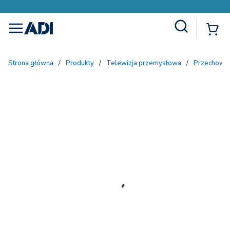
Site Search
{
menu
Strona główna
/
Produkty
/
Telewizja przemysłowa
/
Przechowy