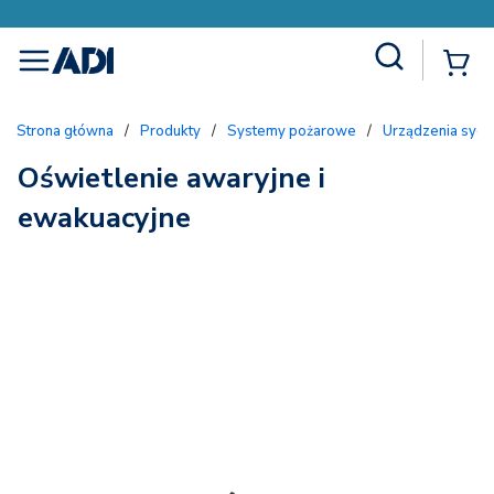
Site Search
{
menu
Strona główna
/
Produkty
/
Systemy pożarowe
/
Urządzenia sygn
Oświetlenie awaryjne i
ewakuacyjne