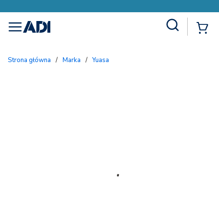
Site Search
{
menu
Strona główna
/
Marka
/
Yuasa