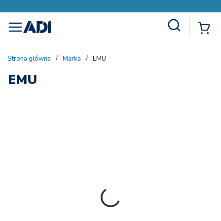
Site Search
{
menu
Strona główna
/
Marka
/
EMU
EMU