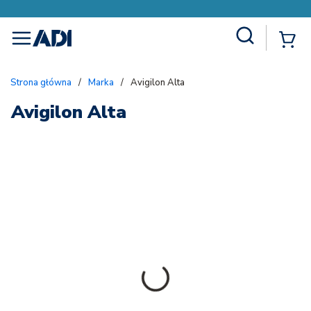
Site Search
{
menu
Strona główna
/
Marka
/
Avigilon Alta
Avigilon Alta