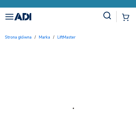
Site Search
{
menu
Strona główna
/
Marka
/
LiftMaster