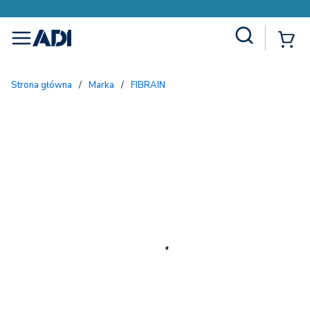
Site Search
{
menu
Strona główna
/
Marka
/
FIBRAIN