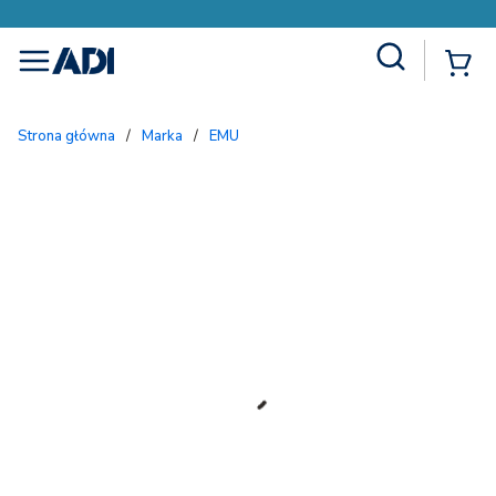
Site Search
{
menu
Strona główna
/
Marka
/
EMU