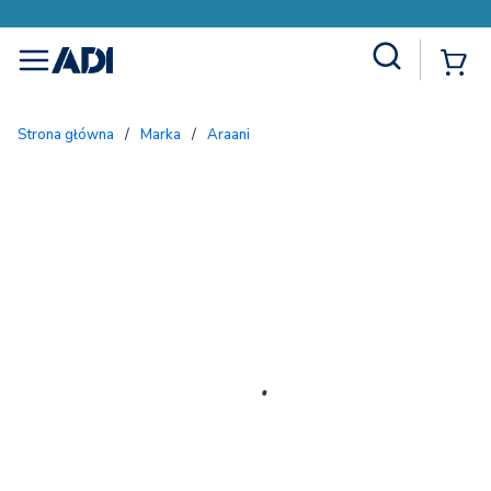
Site Search
{
menu
Strona główna
/
Marka
/
Araani