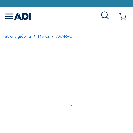
Site Search
{
menu
Strona główna
/
Marka
/
AVARRO